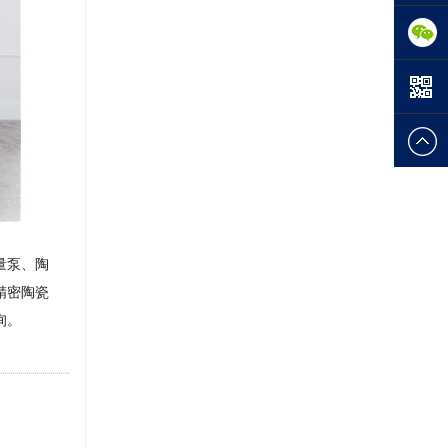
288254
133-
1845-
9100
量泵、陶
精密陶瓷
询。