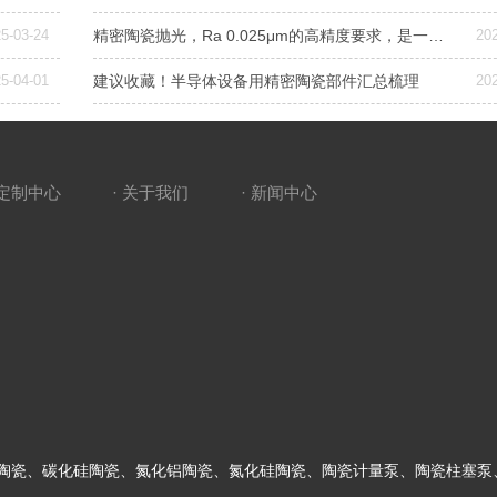
5-03-24
精密陶瓷抛光，Ra 0.025μm的高精度要求，是一种复杂且高度精细的加工工艺，需要结合机械、化学和精密控制技术
20
5-04-01
建议收藏！半导体设备用精密陶瓷部件汇总梳理
20
 定制中心
· 关于我们
· 新闻中心
陶瓷、碳化硅陶瓷、氮化铝陶瓷、氮化硅陶瓷、陶瓷计量泵、陶瓷柱塞泵