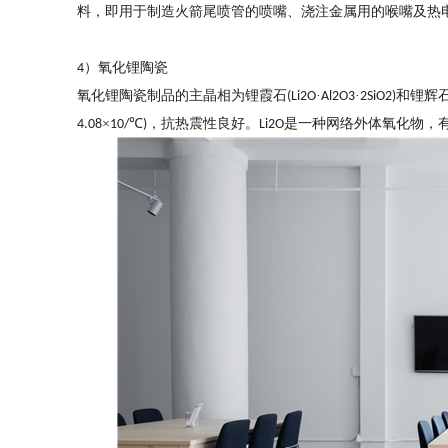
料，即用于制造火箭尾喷管的喷嘴、浇注金属用的喉嘴及热
）氧化锂陶瓷
4
氧化锂陶瓷制品的主晶相为锂霞石
·
·
和锂辉
(Li2O
Al2O3
2SiO2)
×
℃
，抗热震性良好。
是一种网络外体氧化物，
4.08
10/
)
Li2O