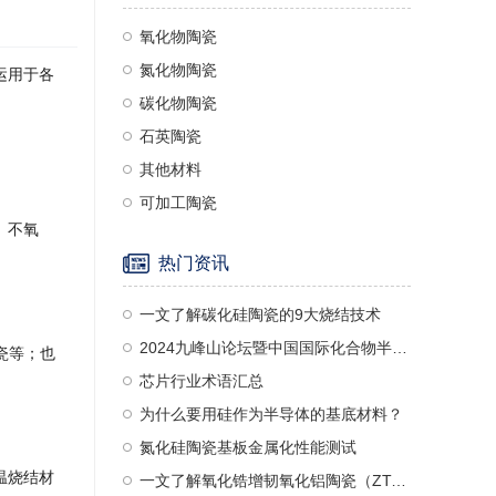
氧化物陶瓷
氮化物陶瓷
运用于各
碳化物陶瓷
石英陶瓷
其他材料
可加工陶瓷
、不氧
热门资讯
一文了解碳化硅陶瓷的9大烧结技术
2024九峰山论坛暨中国国际化合物半导体产业博览会诚邀莅临—诺一精密陶瓷
瓷等；也
芯片行业术语汇总
为什么要用硅作为半导体的基底材料？
氮化硅陶瓷基板金属化性能测试
温烧结材
一文了解氧化锆增韧氧化铝陶瓷（ZTA）及其应用