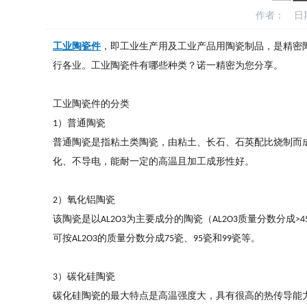
作者：
日期
工业陶瓷件
，即工业生产用及工业产品用陶瓷制品，是精密
行各业。工业陶瓷件有哪些种类？诺一精密为您分享。
工业陶瓷件的分类
）普通陶瓷
1
普通陶瓷是指粘土类陶瓷，由粘土、长石、石英配比烧制而
化、不导电，能耐一定的高温且加工成形性好。
）氧化铝陶瓷
2
该陶瓷是以
为主要成分的陶瓷（
质量分数分成
AL2O3
AL2O3
>4
可按
的质量分数分成
瓷、
瓷和
瓷等。
AL2O3
75
95
99
）碳化硅陶瓷
3
碳化硅陶瓷的最大特点是高温强度大，具有很高的热传导能