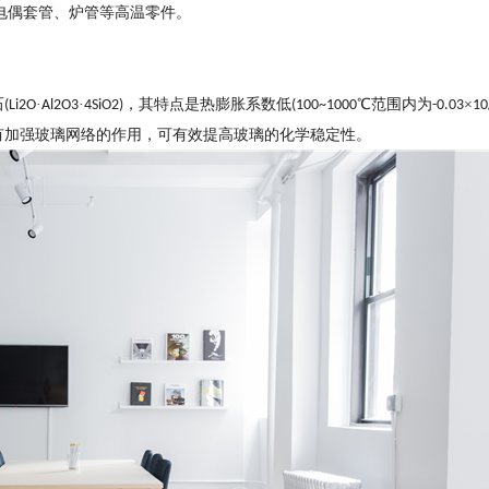
电偶套管、炉管等高温零件。
石
·
·
，其特点是热膨胀系数低
℃范围内为
×
(Li2O
Al2O3
4SiO2)
(100~1000
-0.03
10
有加强玻璃网络的作用，可有效提高玻璃的化学稳定性。