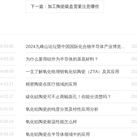
下一篇
：加工陶瓷吸盘需要注意哪些
6-03-06
2024九峰山论坛暨中国国际化合物半导体产业博览会诚邀莅临—诺一精密陶瓷
20
4-03-29
为什么要用硅作为半导体的基底材料？
20
4-08-09
一文了解氧化锆增韧氧化铝陶瓷（ZTA）及其应用
20
4-12-17
精密陶瓷在医疗领域的应用
20
4-12-17
碳化硅陶瓷可不止两幅面孔！你能分清楚吗？
20
5-01-02
氧化铝陶瓷的纯度分类及特性应用分析
20
5-03-24
氧化铝陶瓷耐温性能怎么样
20
5-03-24
氧化铝陶瓷在半导体领域中的应用
20